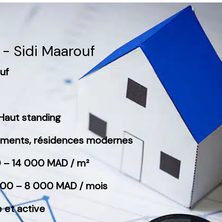
 - Sidi Maarouf
ouf
Haut standing
tements, résidences modernes
00 – 14 000 MAD / m²
4 500 – 8 000 MAD / mois
 et active