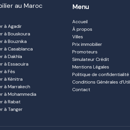
ilier au Maroc
Menu
Accueil
er à Agadir
À propos
er à Bouskoura
Villes
er à Bouznika
Prix immobilier
er à Casablanca
Promoteurs
er à Dakhla
Simulateur Crédit
er à Essaouira
Mentions Légales
er à Fès
Politique de confidentialité
r à Kénitra
Conditions Générales d’Util
er à Marrakech
Contact
ier à Mohammedia
er à Rabat
er à Tanger