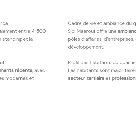
anca
Cadre de vie et ambiance du q
éralement entre
4 500
Sidi Maarouf offre une
ambianc
e standing et la
pôles d’affaires, d’entreprises,
développement.
uf
Profil des habitants du quartie
ments récents
, avec
Les habitants sont majoritair
ces modernes et
secteur tertiaire
et
profession