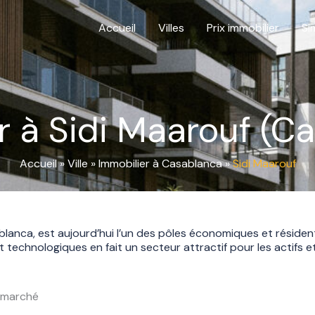
Accueil
Villes
Prix immobilier
Si
r à Sidi Maarouf (C
Accueil
»
Ville
»
Immobilier à Casablanca
»
Sidi Maarouf
blanca, est aujourd’hui l’un des pôles économiques et résiden
t technologiques en fait un secteur attractif pour les actifs et
u marché