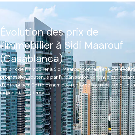
Évolution des prix de
l’immobilier à Sidi Maarouf
(Casablanca)
Les prix de l’immobilier à Sidi Maarouf connaissent une
évolut
progressive
, soutenue par l’urbanisation continue et l’implan
d’entreprises. Cette dynamique renforce l’attractivité du qua
moyen et long terme.