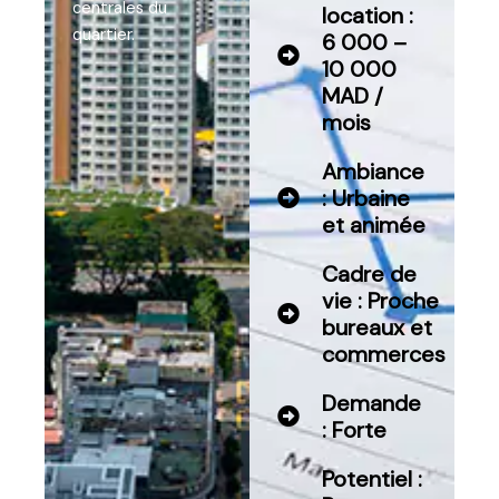
centrales du
location :
quartier.
6 000 –
10 000
MAD /
mois
Ambiance
: Urbaine
et animée
Cadre de
vie : Proche
bureaux et
commerces
Demande
: Forte
Potentiel :