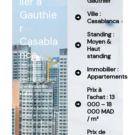
lier à
Gauthier
Gauthie
Ville :
Casablanca
r
Standing :
Casabla
Moyen &
Haut
nca
standing
Les prix de
Immobilier :
l’immobilier à
Appartements
Gauthier affichent
une
évolution
Prix à
stable
, avec un
l’achat : 13
intérêt constant
000 – 18
pour les biens bien
000 MAD
situés et rénovés,
/ m²
notamment dans
les rues les plus
Prix de